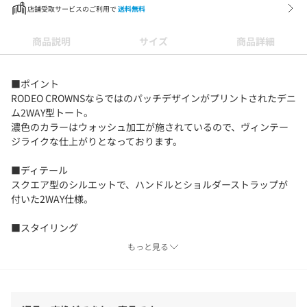
店舗受取サービスのご利用で
送料無料
商品説明
サイズ
商品詳細
■ポイント
RODEO CROWNSならではのパッチデザインがプリントされたデニ
ム2WAY型トート。
濃色のカラーはウォッシュ加工が施されているので、ヴィンテー
ジライクな仕上がりとなっております。
■ディテール
スクエア型のシルエットで、ハンドルとショルダーストラップが
付いた2WAY仕様。
■スタイリング
カジュアルなスタイリングに取り入れやすいミドルサイズトー
もっと見る
ト。
大きすぎない程よいサイズ感で、お出かけにはもちろん、通勤・
通学やお買い物にもおすすめです。