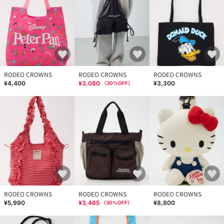
RODEO CROWNS
RODEO CROWNS
RODEO CROWNS
¥4,400
¥3,080
¥3,300
（
30
%OFF）
RODEO CROWNS
RODEO CROWNS
RODEO CROWNS
¥5,990
¥3,465
¥8,800
（
30
%OFF）