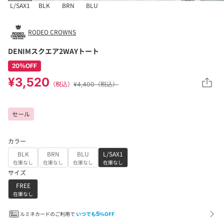
L/SAX1
BLK
BRN
BLU
RODEO CROWNS
DENIMスクエア2WAYトート
20％OFF
¥3,520
（税込）
¥4,400（税込）
セール
カラー
BLK
BRN
BLU
L/SAX1
在庫なし
在庫なし
在庫なし
在庫なし
サイズ
FREE
在庫なし
ルミネカードのご利用で
いつでも
5
%OFF