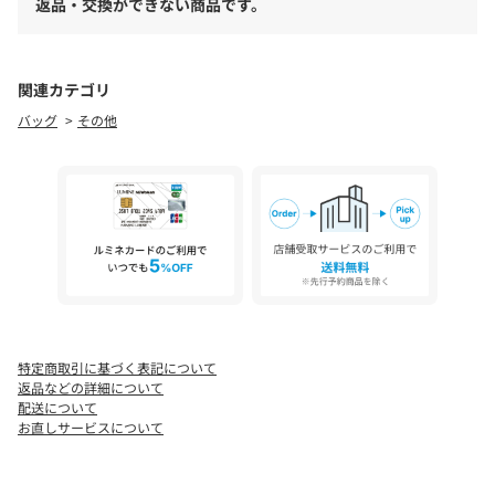
返品・交換ができない商品です。
※お取り扱い上のご注意
この製品は素材の特性上、使用中の摩擦（特に湿った状態での摩
擦）により色落ちや色移りする場合がございますので、十分ご注
意ください。
関連カテゴリ
バッグ
その他
[注意事項]
※画像の商品はサンプルです。実際の商品と仕様、加工が若干異
なる場合があります。
※画像の商品は光の照射や角度、お使いのモニター環境により、
実物と色味が異なる場合がございます。
※着用、お取り扱いの際は、アテンションタグをご確認くださ
い。
※この製品は素材の特性上、使用中他の物との摩擦（特に湿った
状態での摩擦）により色落ちや色移りすることがありますので十
分ご注意下さい。
※洗い加工（ストーンウォッシュ）を施している為、加工過程で
特定商取引に基づく表記について
摩擦や薬剤の浸透具合により、一点一点色落ちや風合いが異なり
返品などの詳細について
ます。
配送について
※サイズ感なども多少の個体差が出ますのでご注意下さい。
お直しサービスについて