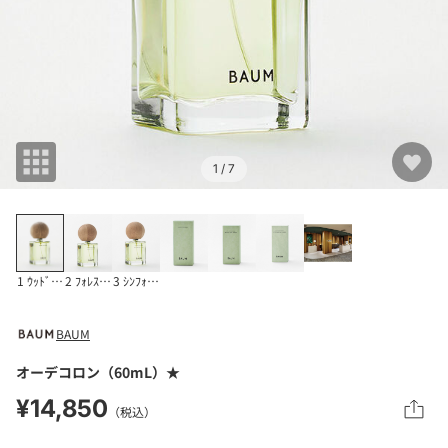
1
/ 7
1 ｳｯﾄﾞﾗﾝﾄﾞ ｳｲﾝｽﾞ
2 ﾌｫﾚｽﾄ ｴﾝﾌﾞﾚｲｽ
3 ｼﾝﾌｫﾆｰ ｵﾌﾞ ﾂﾘｰ
BAUM
オーデコロン（60mL）★
¥14,850
（税込）