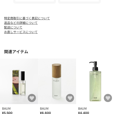
製パーツのカビの原因になります。
◇木製パーツに中味が付着した場合はすぐに拭き取ってくださ
い。
◇本品の近くでストーブなどを長時間使用すると、低温発火の原
特定商取引に基づく表記について
因となることがあります。
返品などの詳細について
配送について
お直しサービスについて
スタッフコメント
NEWoMan横浜店 3Fに出店しています。 店舗へのお問い合わ
関連アイテム
せは045-534-5840まで。
BAUM
BAUM
BAUM
¥5,500
¥6,600
¥4,400