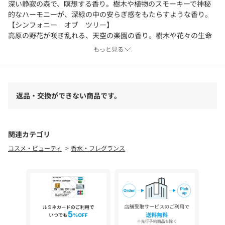
深い静寂の森で、瞑想する香り。樹木や植物のスモーキーで神秘
的なハーモニーが、深緑の中の安らぎ感をもたらすような香り。
【シンフォニー オブ ツリー】
高原の野花が咲き乱れる、天空の楽園の香り。樹木や花々の生命
力あふれる甘い香気が、ポジティブな気持ちをもたらすような香
もっと見る
り。
自然由来指数97.1% （水を含む）（ISO16128に基づき算出）
開封後使用期限24カ月
返品・交換ができない商品です。
◇自然由来の原料を使用しているため、商品によって色が若干違
う場合がありますが、品質に問題はありません。
◇肌に直接つけて日光にあたると、まれにかぶれたり、シミにな
関連カテゴリ
ることがありますのでご注意ください。
コスメ・ビューティ
香水・フレグランス
◇肌の敏感な方は、直接肌にお使いにならないでください。
◇ノズルの向きを確かめてから、お使いください。
◇ご使用後は、カバーキャップをきちんとしめてください。
◇乳幼児の手の届かないところに置いてください。
◇目に入った場合は、すぐに水かぬるま湯で洗い流してくださ
い。
◇洗面台などの湿気が著しい場所での使用は避けてください。木