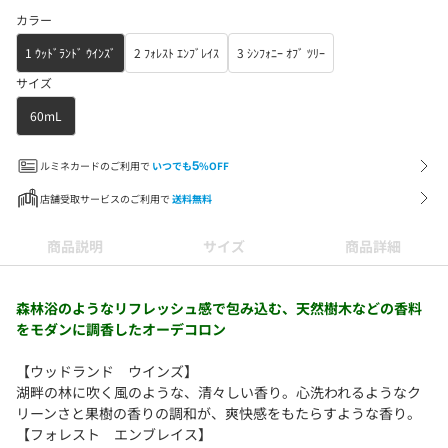
カラー
1 ｳｯﾄﾞﾗﾝﾄﾞ ｳｲﾝｽﾞ
2 ﾌｫﾚｽﾄ ｴﾝﾌﾞﾚｲｽ
3 ｼﾝﾌｫﾆｰ ｵﾌﾞ ﾂﾘｰ
サイズ
60mL
ルミネカードのご利用で
いつでも
5
%OFF
店舗受取サービスのご利用で
送料無料
商品説明
サイズ
商品詳細
森林浴のようなリフレッシュ感で包み込む、天然樹木などの香料
をモダンに調香したオーデコロン
【ウッドランド ウインズ】
湖畔の林に吹く風のような、清々しい香り。心洗われるようなク
リーンさと果樹の香りの調和が、爽快感をもたらすような香り。
【フォレスト エンブレイス】