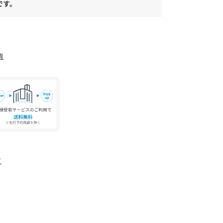
です。
貨
て