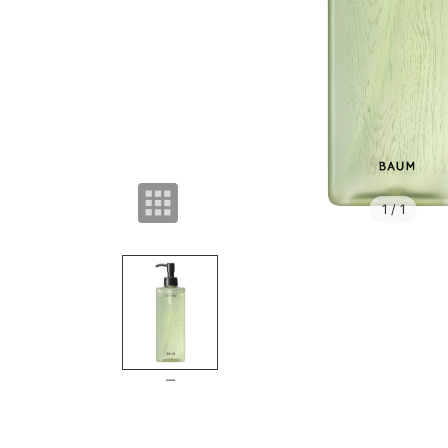
1
/ 1
－