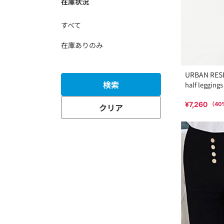
在庫状況
すべて
在庫ありのみ
URBAN RES
検索
half leggings
¥7,260
（
40
クリア