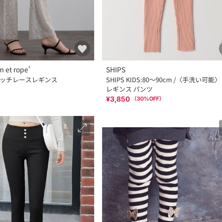
 et rope'
SHIPS
ッチレースレギンス
SHIPS KIDS:80～90cm /〈手洗い可能
レギンス パンツ
¥3,850
（
30
%OFF）