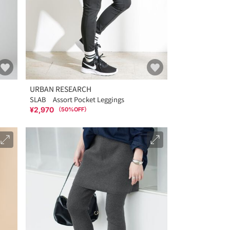
URBAN RESEARCH
SLAB Assort Pocket Leggings
¥2,970
（
50
%OFF）