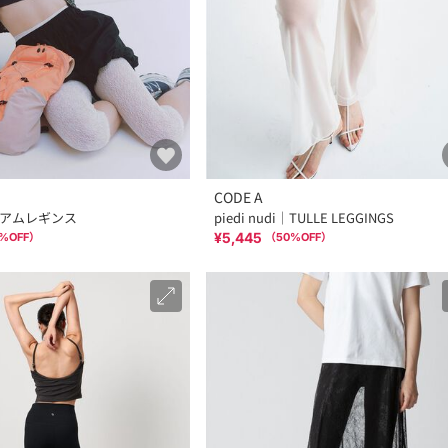
CODE A
アムレギンス
piedi nudi｜TULLE LEGGINGS
¥5,445
%OFF）
（
50
%OFF）