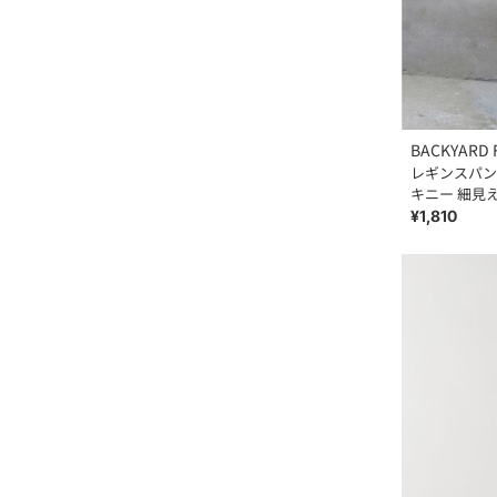
BACKYARD 
レギンスパン
キニー 細見
黒
¥1,810