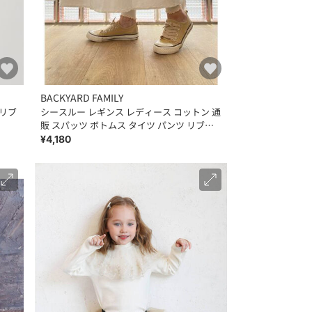
BACKYARD FAMILY
〉リブ
シースルー レギンス レディース コットン 通
販 スパッツ ボトムス タイツ パンツ リブレ
ギンス
¥4,180