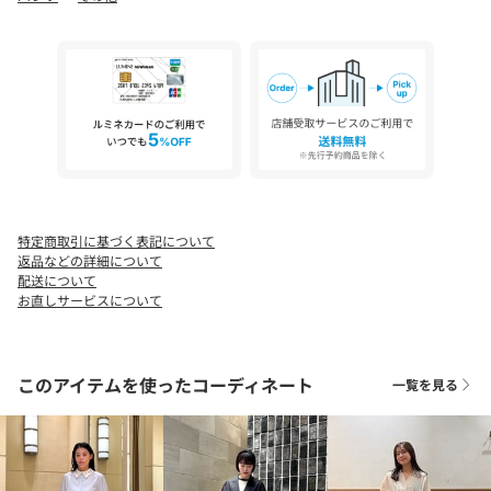
ケア方法：手洗い可
============================
【注意事項】
※商品に「取り扱い上の注意書き」、「洗濯表示」がございます
場合は、使用前に必ずご確認ください。
※商品画像は、光の当たり具合やパソコンなどの閲覧環境によ
り、実際の色味と異なって見える場合がございます。あらかじめ
ご了承ください。
※商品の色味の目安は、商品単体の画像をご参照ください。
特定商取引に基づく表記について
店舗へお問い合わせの際は、全国のUNITED ARROWS各店舗まで
返品などの詳細について
下記の品名/品番をお申し付けください。
配送について
品名：UBC FLW JQ 2TK WIDE 70 品番：15142990006
お直しサービスについて
このアイテムを使ったコーディネート
一覧を見る