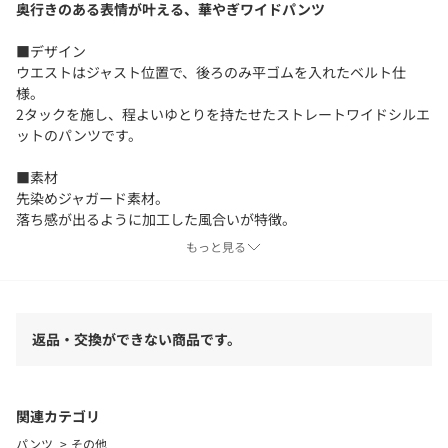
奥行きのある表情が叶える、華やぎワイドパンツ
■デザイン
ウエストはジャスト位置で、後ろのみ平ゴムを入れたベルト仕
様。
2タックを施し、程よいゆとりを持たせたストレートワイドシルエ
ットのパンツです。
■素材
先染めジャガード素材。
落ち感が出るように加工した風合いが特徴。
もっと見る
■コーディネート
ウールシャツや無地のハイゲージニット、ジャケットと合わせた
スタイルもおすすめ。
返品・交換ができない商品です。
============================
裏地：なし
透け感：なし
伸縮：なし
関連カテゴリ
光沢感：なし
パンツ
その他