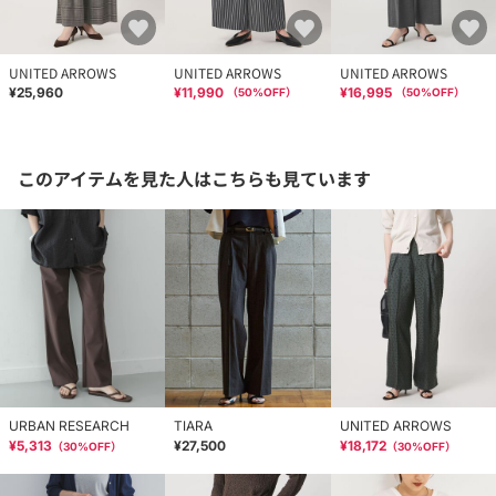
UNITED ARROWS
UNITED ARROWS
UNITED ARROWS
¥25,960
¥11,990
¥16,995
（
50
%OFF）
（
50
%OFF）