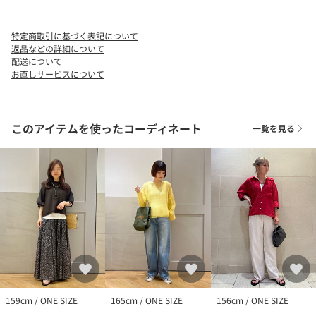
▼シリーズもございます。
オーガニックコットンスムースTEE（品番：312-37-0006）
特定商取引に基づく表記について
返品などの詳細について
■お問い合わせ品番：312-43-0026
配送について
お直しサービスについて
-------------------------------------
生地の厚み：中間
このアイテムを使ったコーディネート
一覧を見る
伸縮性：有
透け感：オフホワイト有
光沢感：無
水洗い：可
-------------------------------------
※【着丈】こちらの商品は肩から一番高い位置より計測しており
ます。予めご留意下さい。
※撮影環境により商品の色味が異なって見える場合がございま
す。商品のお色味は、物撮り画像をご参考にしてください。
※末永く愛用頂く為に、アテンションタグを必ずご確認の上、着
用又はお取り扱いください。
159cm / ONE SIZE
165cm / ONE SIZE
156cm / ONE SIZE