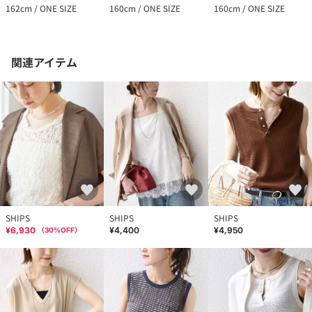
162cm / ONE SIZE
160cm / ONE SIZE
160cm / ONE SIZE
関連アイテム
SHIPS
SHIPS
SHIPS
¥6,930
¥4,400
¥4,950
（
30
%OFF）