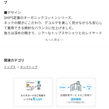
プ
■デザイン
SHIPS定番のオーガニックコットンシリーズ。
ネックの開きにこだわり、デコルテを美しく見せながらも安心し
て着用できる絶妙なバランスに仕上げました。
後ろは深めの開きで、シアーなトップスやシャツとのレイヤード
スタイルにも最適です。
もっと見る
■素材
オーガニックコットンを使用したリブ素材。
30/-の細めの2×2リブを使用し、度目を詰めて仕上げたオーガニ
関連カテゴリ
ックコットン素材は、身体のラインを拾いにくい適度な厚みがあ
トップス
タンクトップ
り、型崩れしにくいのが特長。
毛羽立ちが少なくさらりとしたタッチで、着心地も抜群です。
■コーディネート
シアーなトップスやシャツのインナーとしてはもちろん、ジャケ
ットの中にも合わせやすいきれい見えするアイテムです。
ベーシックカラー展開で、どの色も使いやすく、日々のスタイリ
ングに取り入れやすい万能な一枚です。