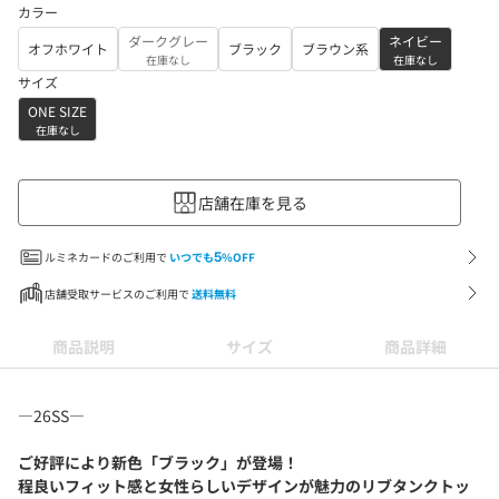
カラー
ダークグレー
ネイビー
オフホワイト
ブラック
ブラウン系
在庫なし
在庫なし
サイズ
ONE SIZE
在庫なし
店舗在庫を見る
ルミネカードのご利用で
いつでも
5
%OFF
店舗受取サービスのご利用で
送料無料
商品説明
サイズ
商品詳細
―26SS―
ご好評により新色「ブラック」が登場！
程良いフィット感と女性らしいデザインが魅力のリブタンクトッ