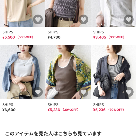
SHIPS
SHIPS
SHIPS
¥5,500
¥4,730
¥3,465
（
50
%OFF）
（
30
%OFF）
SHIPS
SHIPS
SHIPS
¥6,600
¥5,236
¥5,236
（
30
%OFF）
（
30
%OFF）