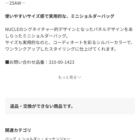
―25AW―
使いやすいサイズ感で実用的な、ミニショルダーバッグ
NUCLEのシグネイチャー的デザインとなったパネルデザインをあ
しらったミニショルダーバッグ。
サイズも実用的なのと、コーディネートを彩るシルバーカラーで、
ワンランクアップしたスタイリングに仕上げてくれます。
■お問い合わせ品番：310-00-1423
▼シリーズもございます。
もっと見る
NUCLE:FIORE 2（品番：310-00-1422）
【NUCLE】（ヌクル）
女性が持つ柔らかさと強さを表現したバッグを提案するヌクル。
返品・交換ができない商品です。
強度のある素材や角と、柔らかな素材や丸みのあるデザインのコ
ントラストを楽しんで欲しいという気持ちが込められている。
カジュアルスタイルに品の良さを、クラシカルなコーディネート
にはエッジを加えるアイテムを提案する。
関連カテゴリ
バッグ
ショルダー・メッセンジャー