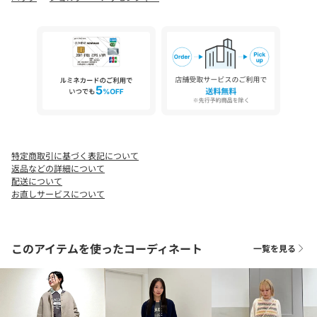
※素材の特性上、経年劣化が避けられません。
※使用の有無に関わらず、経年劣化は進行します。
※耐用年数は製造から3～5年が目安です。あらかじめご了承くだ
さい。
※光の当たる場所や高温多湿になる場所での保管は避けてくださ
い。
※汗や雨等の水分や摩擦により、他の衣類に色移りする場合があ
りますので、淡色衣類との組み合わせはご注意ください。
※撮影環境により商品の色味が異なって見える場合がございま
す。商品のお色味は、物撮り画像をご参考にしてください。
※末永く愛用頂く為に、アテンションタグを必ずご確認の上、着
特定商取引に基づく表記について
用又はお取り扱い下さい。
返品などの詳細について
配送について
※画像の商品はサンプルです。
お直しサービスについて
実際の商品と仕様、加工、サイズが若干異なる場合がございま
す。
このアイテムを使ったコーディネート
一覧を見る