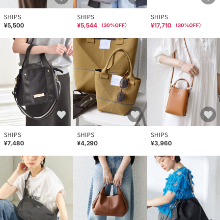
SHIPS
SHIPS
SHIPS
¥5,500
¥5,544
¥17,710
（
30
%OFF）
（
30
%OFF）
SHIPS
SHIPS
SHIPS
¥7,480
¥4,290
¥3,960