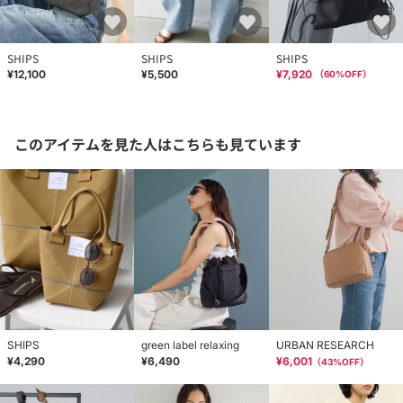
SHIPS
SHIPS
SHIPS
¥12,100
¥5,500
¥7,920
（
60
%OFF）