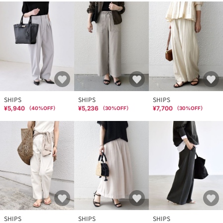
SHIPS
SHIPS
SHIPS
¥5,940
¥5,236
¥7,700
（
40
%OFF）
（
30
%OFF）
（
30
%OFF）
SHIPS
SHIPS
SHIPS