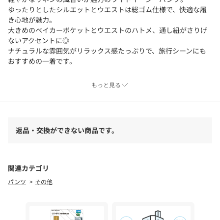
ゆったりとしたシルエットとウエストは総ゴム仕様で、快適な履
き心地が魅力。
大きめのベイカーポケットとウエストのハトメ、通し紐がさりげ
ないアクセントに◎
ナチュラルな雰囲気がリラックス感たっぷりで、旅行シーンにも
おすすめの一着です。
〈生地・素材のポイント〉
もっと見る
・家庭洗濯可能（洗濯機OK）
リネン100％素材を使用。
通気性に優れ、清涼感のあるさらりとした肌触りが魅力です。
返品・交換ができない商品です。
〈コーディネート・その他〉
TEEシャツやタンクトップを合わせてラフに、シャツを羽織って大
人カジュアルにも。
ウエストの紐ディテールがスタイリングのポイントになるので、
関連カテゴリ
トップスをタックインするのもおすすめ。
パンツ
その他
-------------------------------------
生地の厚み：薄手
伸縮性：無