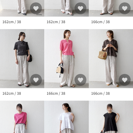
※末永く愛用頂く為に、アテンションタグ・洗濯ネームを必ずご
確認の上、着用又はお取り扱い下さい。
※画像の商品はサンプルです。
162cm / 38
162cm / 38
166cm / 38
実際の商品と仕様、加工、サイズが若干異なる場合がございま
す。
162cm / 38
166cm / 38
166cm / 38