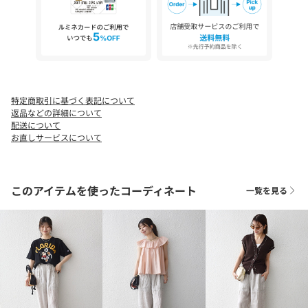
透け感：有（ヒップ部分まで裏地付）
光沢感：無
水洗い：洗濯機可
-------------------------------------
▼同型アイテムもございます。
・パンツ（品番：723-12-0059）
特定商取引に基づく表記について
※モールサイトによって（ハイフン/‐）抜きでの品番表記となり
返品などの詳細について
ます。
配送について
お直しサービスについて
※素材の特性上、表面にネップ（部分的に太くなっている）やス
ラブ（太さにムラがある）などの糸ムラがあります。
このアイテムを使ったコーディネート
一覧を見る
※濃色製品は、着用、洗濯時のスレで表面が毛羽立ち白っぽくな
る場合がありますのでご注意ください。
※濃色製品は、汗や雨等の水分や摩擦により、他の衣類に色移り
する場合がありますので、淡色衣服との組み合せはご注意くださ
い。
※屋外での撮影画像は、光の当たり具合で色味が多少異なって見
える場合があります。商品の色味は、スタジオでの詳細画像をご
参照ください。