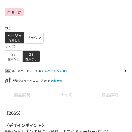
再値下げ
カラー
ベージュ
ブラウン
在庫なし
サイズ
36
38
在庫なし
在庫なし
ルミネカードのご利用で
いつでも
5
%OFF
店舗受取サービスのご利用で
送料無料
商品説明
サイズ
商品詳細
【26SS】
〈デザインポイント〉
軽やかなリネンの風合いが魅力のワイドイージーパンツ。