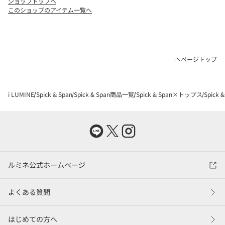
ショップトップへ
このショップのアイテム一覧へ
ページトップ
i LUMINE
Spick & Span
Spick & Span商品一覧
Spick & Span×トップス
Spic
ルミネ公式ホームページ
よくある質問
はじめての方へ