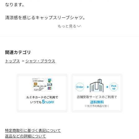
なります。
清涼感を感じるキャップスリーブシャツ。
程よいシアー感と、肩先が隠れる袖丈が、涼やかな印象を感じさ
もっと見る
せます。
裾にはドロストをデザインし、ボトムスに合わせて丈感の調節が
可能。
きゅっと絞って、内側に入れ込んだ着こなしもすっきり見えておす
関連カテゴリ
すめです！
トップス
シャツ・ブラウス
＊＊＊＊＊＊＊＊＊＊＊＊＊＊＊＊＊＊＊＊＊＊
透け感：あり
裏地：なし
伸縮性：なし
光沢感：なし
生地の厚さ：薄手
＊＊＊＊＊＊＊＊＊＊＊＊＊＊＊＊＊＊＊＊＊＊
※カラーによりアテンションが異なります。
サックスブルー：日光や蛍光灯の光に弱く、色あせ（変色）しや
特定商取引に基づく表記について
すい性質があるので、長時間の直射日光は避けてください。
返品などの詳細について