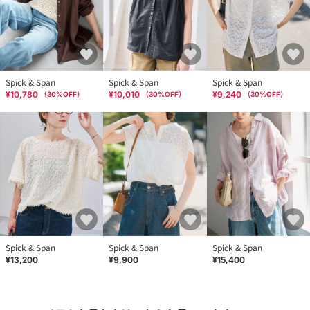
本体:手洗い可能、麻製品、製品洗い、デリケート製品（薄手の製
品・シルクなど）
Spick & Span
Spick & Span
Spick & Span
¥10,780
¥10,010
¥9,240
（
30
%OFF）
（
30
%OFF）
（
30
%OFF）
Spick & Span
Spick & Span
Spick & Span
¥13,200
¥9,900
¥15,400