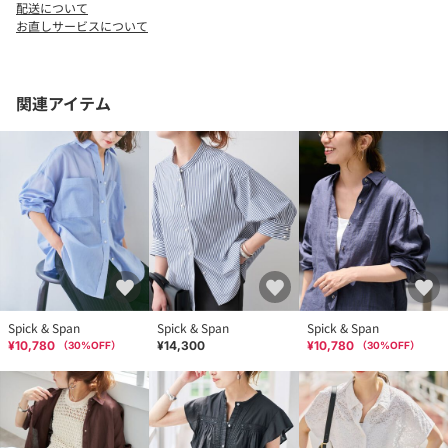
配送について
お直しサービスについて
※取り扱いについては、商品についている品質表示でご確認くだ
さい。
※こちらの商品は、FRAMeWORK での取り扱いになります。
関連アイテム
直接店舗へお問い合わせの際は FRAMeWORK 店舗へお願い致しま
す。
※照明の関係により、実際よりも色味が違って見える場合があり
ます。
またパソコン・スマートフォンなどの環境により、若干製品と画
像のカラーが異なる場合もございます。
予めご了承の上ご注文ください。
※商品の色味は、商品アップ画像をご参照ください。
Spick & Span
Spick & Span
Spick & Span
ブラック・ナチュラル・サックスブルー・イエロー着用スタッフ
¥10,780
¥14,300
¥10,780
（
30
%OFF）
（
30
%OFF）
身長：165cm 着用サイズ： フリー
ブラウン着用スタッフ身長：165cm 着用サイズ： フリー
詳細着用スタッフ身長：164cm 着用サイズ： フリー