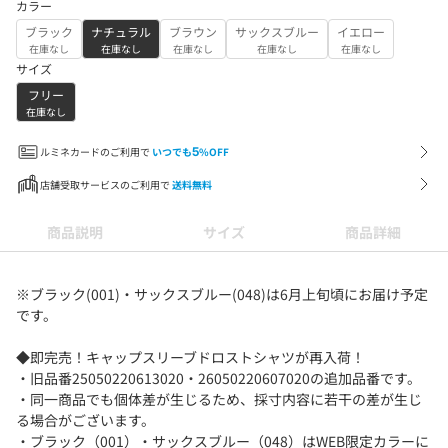
カラー
ブラック
ナチュラル
ブラウン
サックスブルー
イエロー
在庫なし
在庫なし
在庫なし
在庫なし
在庫なし
サイズ
フリー
在庫なし
ルミネカードのご利用で
いつでも
5
%OFF
店舗受取サービスのご利用で
送料無料
商品説明
サイズ
商品詳細
※ブラック(001)・サックスブルー(048)は6月上旬頃にお届け予定
です。
◆即完売！キャップスリーブドロストシャツが再入荷！
・旧品番25050220613020・26050220607020の追加品番です。
・同一商品でも個体差が生じるため、採寸内容に若干の差が生じ
る場合がございます。
・ブラック（001）・サックスブルー（048）はWEB限定カラーに