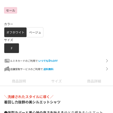
セール
カラー
オフホワイト
ベージュ
サイズ
F
ルミネカードのご利用で
いつでも
5
%OFF
店舗受取サービスのご利用で
送料無料
商品説明
サイズ
商品詳細
＼洗練されたスタイルに導く／
着回し力抜群の美シルエットシャツ
●
体型カバーと着心地の良さを叶える
ゆとり感あるシルエット。