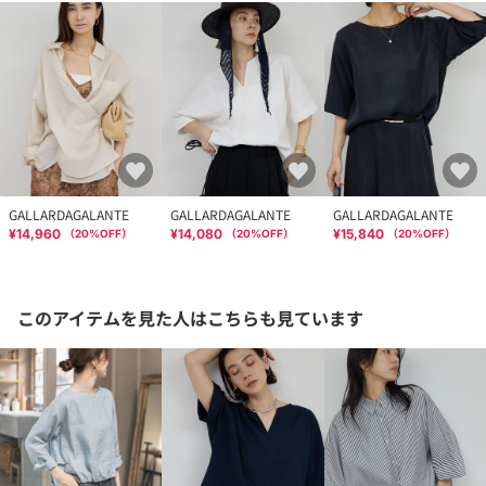
GALLARDAGALANTE
GALLARDAGALANTE
GALLARDAGALANTE
¥14,960
¥14,080
¥15,840
（
20
%OFF）
（
20
%OFF）
（
20
%OFF）