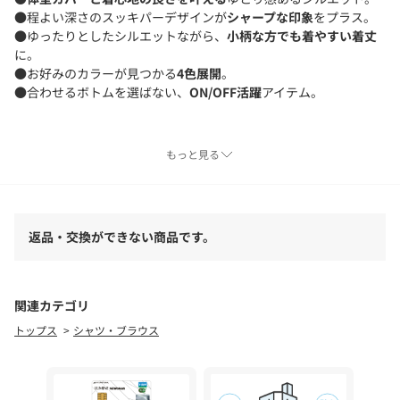
●程よい深さのスッキパーデザインが
シャープな印象
をプラス。
●ゆったりとしたシルエットながら、
小柄な方でも着やすい着丈
に。
●お好みのカラーが見つかる
4色展開
。
●合わせるボトムを選ばない、
ON/OFF活躍
アイテム。
■洗濯：手洗い可
もっと見る
■透け：オフホワイトのみやあり
■裏地：なし
返品・交換ができない商品です。
※画像の商品はサンプルです。
実際の商品と仕様、加工などが若干異なる場合があります。
また、生産過程上の都合により、洗濯表記や混率、サイズスペッ
ク等が多少変更になる可能性がございます。
関連カテゴリ
予めご了承ください。
トップス
シャツ・ブラウス
※トップの画像は、光の具合で色味が違って見える場合がありま
す。