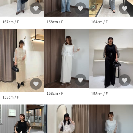
る場合がございますので予めご了承の上ご注文くださいますよう
お願いいたします。
※濃色製品は、色移りすることがありますので、他の物と分けて
洗濯してください。
167cm / F
158cm / F
164cm / F
▼商品のお気に入り登録
完売カラーの再入荷通知や、ラスト1点の通知、セールの通知も受
け取ることができます。
▼ブランドのお気に入り登録
新商品や再入荷など、いち早くブランドのお得な情報を受け取る
ことができます。
158cm / F
158cm / F
153cm / F