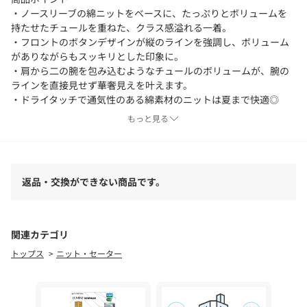
・ノースリーブの綿ニットをベースに、たっぷりとボリュームを
持たせたチュールを重ねた、クラス感溢れる一着。
・フロントのボタンデザインが縦のラインを強調し、ボリューム
がありながらもスッキリとした印象に。
・肩から二の腕を包み込むようなチュールのボリュームが、腕の
ラインを直接見せず華奢見えを叶えます。
・ドライタッチで通気性のある綿素材のニットは夏まで快適◎
もっと見る
スタイリングポイント
・ウエストのリブがシルエットを引き締めてくれるので、ワイド
パンツやロングスカートとも相性◎
返品・交換ができない商品です。
【C.L】
身の回りの物、暮らし方や趣味、ライフスタイルにゆとりのある
女性に向けた大人カジュアルライン。
素材の機能面にも配慮し、長く使えるものを提案。
関連カテゴリ
普段のコーディネートに1つ足すとオシャレに見える、“今っぽい
トップス
ニット・セーター
けどやりすぎない”デザインをプラスしたアイテムを展開。
＊＊＊＊＊＊＊＊＊＊＊＊＊＊＊＊＊＊＊＊＊＊
透け感：ホワイトのみややあり