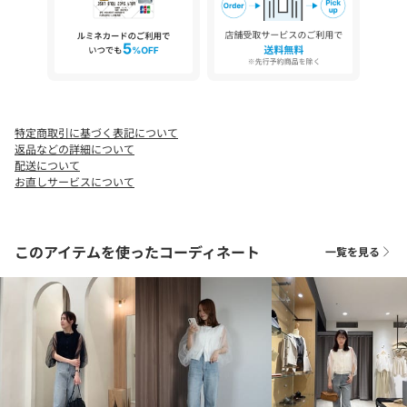
裏地：なし
伸縮性：あり
光沢感：なし
＊＊＊＊＊＊＊＊＊＊＊＊＊＊＊＊＊＊＊＊＊＊
【ホワイト着用アイテム】【累計2.5万本！】【新色追加】2タッ
クワイドパンツ
特定商取引に基づく表記について
【ブラック着用アイテム】【低身長サイズあり】スリットポケッ
返品などの詳細について
トストレートデニム
配送について
お直しサービスについて
▼洗濯方法
このアイテムを使ったコーディネート
一覧を見る
手洗い可能
※撮影場所やお使いのモニター環境により若干お色味が異なる場
合がございます。
特にロケの撮影では明るく見える傾向にございます。
※商品はサンプルで撮影をしております。若干の仕様が変更にな