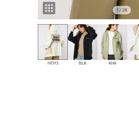
1
/ 28
IVOY3
BLK
KHA