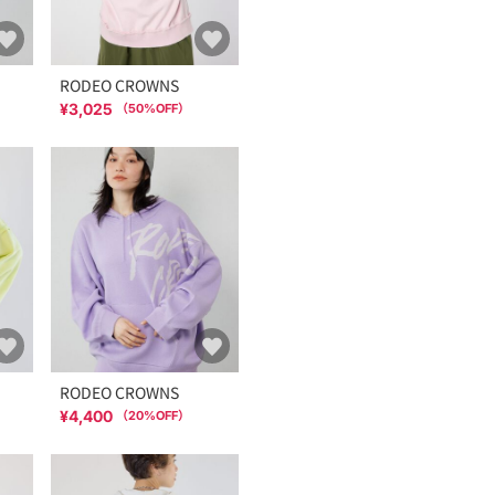
RODEO CROWNS
¥3,025
（
50
%OFF）
RODEO CROWNS
¥4,400
（
20
%OFF）