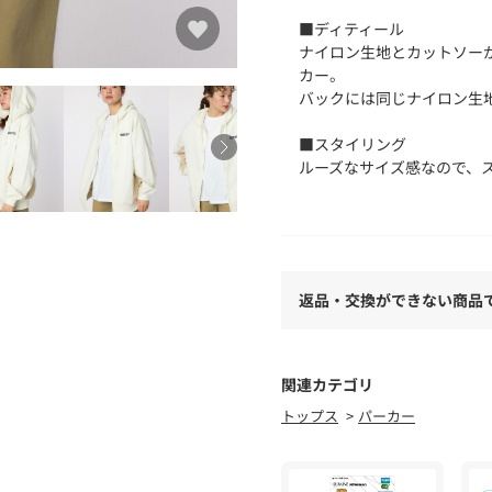
■ディティール
ナイロン生地とカットソー
カー。
バックには同じナイロン生
■スタイリング
ルーズなサイズ感なので、
ちりです。
■生地
綿×ポリエステルの生地に
います。
返品・交換ができない商品
裏面に起毛をかけて生地の
プリント箇所は、着用・洗
プリント箇所は湿った状態
注意してください。
関連カテゴリ
トップス
パーカー
■透け感：なし
■光沢感：なし
■伸縮性：一部あり
■裏 地：なし