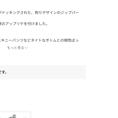
がドッキングされた、拘りデザインのジップパー
地のアップリケを付けました。
スキニーパンツなどタイトなボトムとの相性ばっ
もっと見る
することで軽くて丈夫な生地の仕上がりになって
です。
厚みを増すことで、保温力もUPしました。
濯によリ白化、剥離する場合があります。
で重ねて放置すると色移りの原因となりますので