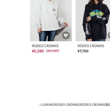
RODEO CROWNS
RODEO CROWNS
¥5,280
¥7,700
（
20
%OFF）
i LUMINE
RODEO CROWNS
RODEO CROWNS