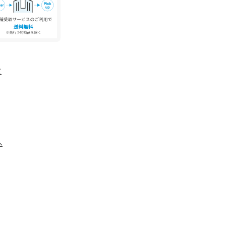
す。実際の商品と仕様、加工が若干異なる場合が
角度、お使いのモニター環境により、実物と色味
。
て
、アテンションタグをご確認ください。
へ