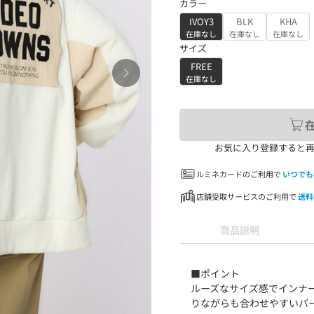
カラー
IVOY3
BLK
KHA
在庫なし
在庫なし
在庫なし
サイズ
FREE
在庫なし
お気に入り登録すると
ルミネカードのご利用で
いつでも
店舗受取サービスのご利用で
送料
商品説明
■ポイント
ルーズなサイズ感でインナ
りながらも合わせやすいパ