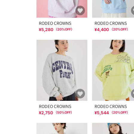
RODEO CROWNS
RODEO CROWNS
¥5,280
¥4,400
（
20
%OFF）
（
20
%OFF）
RODEO CROWNS
RODEO CROWNS
¥2,750
¥5,544
（
50
%OFF）
（
20
%OFF）