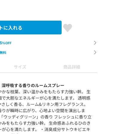
トに入れる
5
%OFF
無料
サイズ
商品詳細
、深呼吸する香りのルームスプレー
やかな枝葉、深い温かみをもたらす力強い幹。 生
細で大胆なエネルギーが心を満たします。 透明感
やさしく香る、ルーム&リネン用フレグランス。
香りが瞬時に広がり、心地よい空間を演出しま
る「ウッディグリーン」の香り フレッシュに香り立
かみをもたらす力強い幹。 生命感あふれるひのき
ーが心を満たします。 ・消臭成分サトウキビエキ