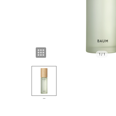
1
/ 1
－