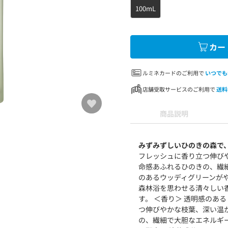
100mL
カー
ルミネカードのご利用で
いつでも
店舗受取サービスのご利用で
送料
商品説明
みずみずしいひのきの森で
フレッシュに香り立つ伸び
命感あふれるひのきの、繊
のあるウッディグリーンが
森林浴を思わせる清々しい
す。 ＜香り＞ 透明感のあ
つ伸びやかな枝葉、深い温
の、繊細で大胆なエネルギ