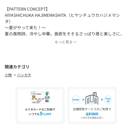
【PATTERN CONCEPT】
HIYASHICHUKA HAJIMEMASHITA（ヒヤシチュウカハジメマシ
タ）
～夏がやって来た！～
夏の風物詩、冷やし中華。食欲をそそるさっぱり感と美しさに、
思わず冷たい麺をひと口。涼しさを感じながら食べる幸せ。スー
もっと見る
プと麺、具材の最高のハーモニー。お腹も心も大満足！ご馳走様
でした。
※お届けの商品は、写真と柄の位置が異なる場合がございます。
※柄の配置についてのご指定は、承ることができません。
関連カテゴリ
※お買い上げいただいた商品を、店舗にお持ちいただいても包装
小物
ハンカチ
を承ることはできませんのでご了承ください。