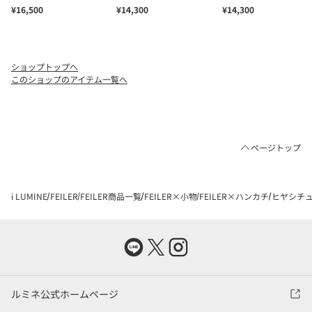
ショップトップへ
このショップのアイテム一覧へ
ページトップ
i LUMINE
FEILER
FEILER商品一覧
FEILER×小物
FEILER×ハンカチ
ヒヤシチ
ルミネ公式ホームページ