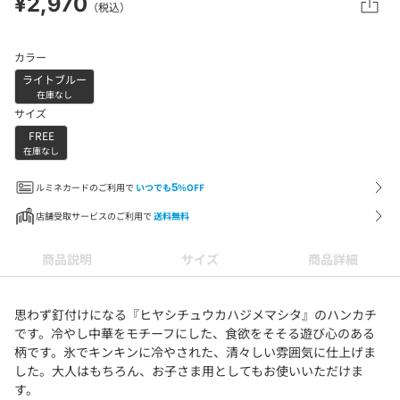
¥2,970
（税込）
カラー
ライトブルー
在庫なし
サイズ
FREE
在庫なし
ルミネカードのご利用で
いつでも
5
%OFF
店舗受取サービスのご利用で
送料無料
商品説明
サイズ
商品詳細
思わず釘付けになる『ヒヤシチュウカハジメマシタ』のハンカチ
です。冷やし中華をモチーフにした、食欲をそそる遊び心のある
柄です。氷でキンキンに冷やされた、清々しい雰囲気に仕上げま
した。大人はもちろん、お子さま用としてもお使いいただけま
す。