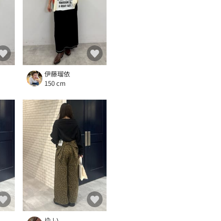
伊藤瑠依
150 cm
ゆ い