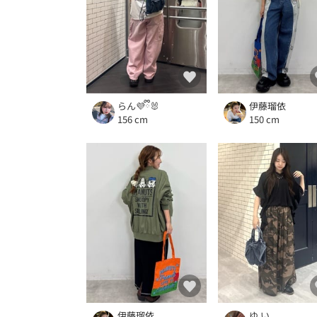
らん💜ྀི🐰
伊藤瑠依
156 cm
150 cm
伊藤瑠依
ゆ い