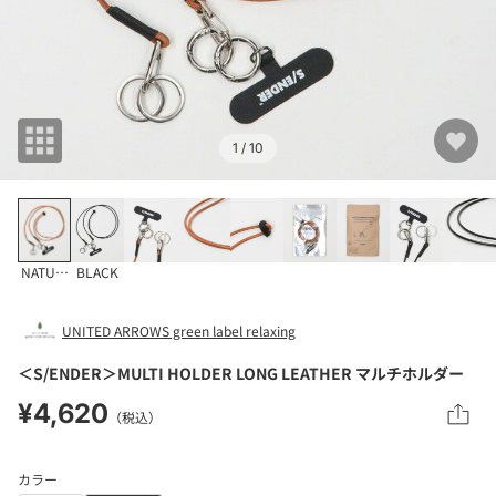
1
/ 10
NATURAL
BLACK
UNITED ARROWS green label relaxing
＜S/ENDER＞MULTI HOLDER LONG LEATHER マルチホルダー
¥4,620
（税込）
カラー