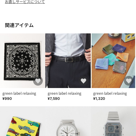
お直しサービスについて
チャック付きケース
オリジナルスマホホルダーパーツ1個
カラビナ2個 ・キーリング2個 同封
関連アイテム
＜S/ENDER（エス エンダー）＞
"Stay positive"
Enjoy new style.
オリジナルMULTI STRAPとMULTI HOLDERを展開中。
【注意事項】
※商品を使用前に、タグ等に記載されている「取り扱い上の注意
書き」、「洗濯表示」を必ずご確認ください。
※商品画像は、光の当たり具合やパソコンなどの閲覧環境によ
り、実際の色味と異なって見える場合がございます。あらかじめ
ご了承ください。
green label relaxing
green label relaxing
green label relaxing
※商品の色味の目安は、商品単体の画像をご参照ください。
¥990
¥7,590
¥1,320
※こちらの商品は、一部のWEB店舗限定となっております。
お問い合わせの際は、ユナイテッドアローズ カスタマーサービス
デスクまで下記の品名/品番をお申し付け下さい。