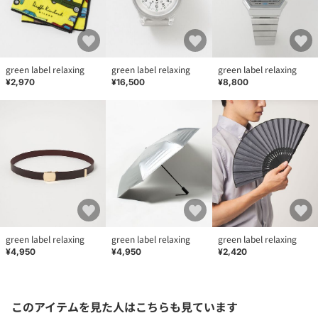
品名：SC★★S/ENDERMULTIHLDR-L 品番：32335990335
green label relaxing
green label relaxing
green label relaxing
¥2,970
¥16,500
¥8,800
green label relaxing
green label relaxing
green label relaxing
¥4,950
¥4,950
¥2,420