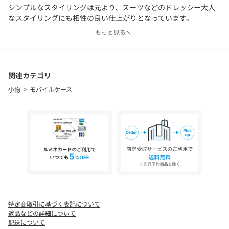
シンプルなスタイリングは元より、スーツなどのドレッシー大人
なスタイリングにも相性の良い仕上がりとなっています。
レザーならではの経年変化もお楽しみください。
もっと見る
マルチホルダーに必要不可欠となっているスマホホルダーには、
オリジナルロゴ入りホルダーパーツを採用。
数ヶ月の着用実証済みのコンパクトながら劣化しずらく頑丈なホ
関連カテゴリ
ルダーパーツを使用しております。
小物
モバイルケース
その他にもホルダーからの着脱に便利なカラビナリング・平キー
リングを各2個づつ同封。
ホルダーにぶら下げるアイテムにより、リングの使い分けがスム
ーズに行えるようにしております。
また、レザーモデルはパーツをシルバーカラーにて統一。
より洗練された高級感のあるデザインとなっています。
S/ENDERでは、各パーツのディテール、大きさや重さを試行錯誤
し、男性・女性を問わずご使用しやすいよう ”軽さ” と”コンパク
トさ”にもこだわり製作しております。
特定商取引に基づく表記について
返品などの詳細について
付属品：
配送について