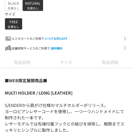
BLACK
NATURAL
在庫なし
在庫なし
サイズ
FREE
在庫なし
ルミネカードのご利用で
いつでも
5
%OFF
店舗受取サービスのご利用で
送料無料
商品説明
サイズ
商品詳細
■WEB限定展開商品■
MULTI HOLDER / LONG [LEATHER]
S/ENDERから肩がけ仕様のマルチホルダーがリリース。
ヨーロピアンレザーコードを使用し、一つ一つハンドメイドにて
制作された一本です。
レザーモデルでは先端付属フックとの結びを排除し、極限までス
ッキリとシンプルに製作しました。