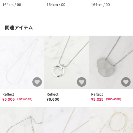
164cm / 00
164cm / 00
164cm / 00
関連アイテム
Reflect
Reflect
Reflect
¥5,005
¥6,600
¥3,025
（
30
%OFF）
（
50
%OFF）