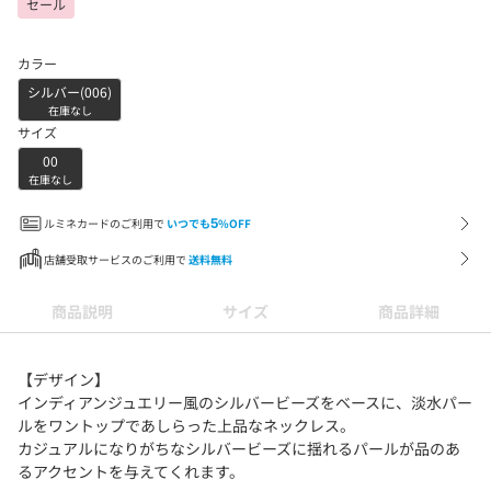
セール
カラー
シルバー(006)
在庫なし
サイズ
00
在庫なし
ルミネカードのご利用で
いつでも
5
%OFF
店舗受取サービスのご利用で
送料無料
商品説明
サイズ
商品詳細
【デザイン】
インディアンジュエリー風のシルバービーズをベースに、淡水パー
ルをワントップであしらった上品なネックレス。
カジュアルになりがちなシルバービーズに揺れるパールが品のあ
るアクセントを与えてくれます。