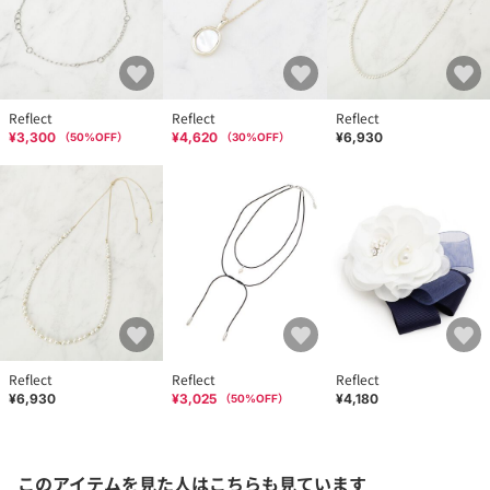
Reflect
Reflect
Reflect
¥3,300
¥4,620
¥6,930
（
50
%OFF）
（
30
%OFF）
Reflect
Reflect
Reflect
¥6,930
¥3,025
¥4,180
（
50
%OFF）